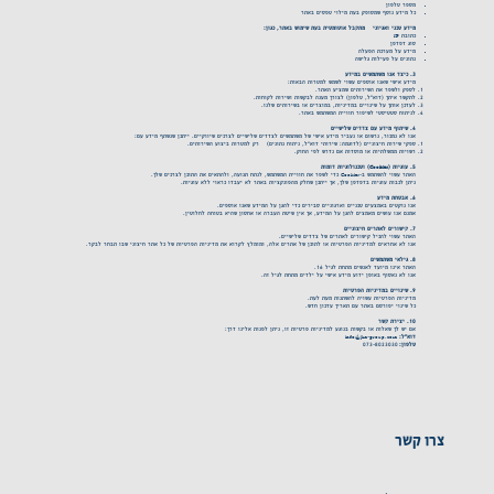
מספר טלפון
כל מידע נוסף שמסופק בעת מילוי טפסים באתר
מידע טכני ואגיוני – מתקבל אוטומטית בעת שימוש באתר, כגון:
כתובת IP
סוג דפדפן
מידע על מערכת הפעלה
נתונים על פעילות גלישה
3. כיצד אנו משתמשים במידע
מידע אישי שאנו אוספים עשוי לשמש למטרות הבאות:
לספק ולשפר את השירותים שמציע האתר.
לתקשר איתך (דוא"ל, טלפון) לצורך מענה לבקשות ושירות לקוחות.
לעדכן אותך על שינויים במדיניות, במוצרים או בשירותים שלנו.
לניתוח סטטיסטי לשיפור חוויית המשתמש באתר.
4. שיתוף מידע עם צדדים שלישיים
אנו לא נמכור, נרשום או נעביר מידע אישי של משתמשים לצדדים שלישיים לצרכים שיווקיים. ייתכן שנשתף מידע עם:
ספקי שירות חיצוניים (לדוגמה: שירותי דוא"ל, ניתוח נתונים) – רק למטרות ביצוע השירותים.
רשויות ממשלתיות או מוסדות אם נדרש לפי החוק.
5. עוגיות (Cookies) וטכנולוגיות דומות
האתר עשוי להשתמש ב-Cookies כדי לשפר את חוויית המשתמש, לנתח תנועה, ולהתאים את התוכן לצרכים שלך.
ניתן לכבות עוגיות בדפדפן שלך, אך ייתכן שחלק מהפונקציות באתר לא יעבדו כראוי ללא עוגיות.
6. אבטחת מידע
אנו נוקטים באמצעים טכניים וארגוניים סבירים כדי להגן על המידע שאנו אוספים.
אמנם אנו עושים מאמצים להגן על המידע, אך אין שיטת העברה או אחסון שהיא בטוחה לחלוטין.
7. קישורים לאתרים חיצוניים
האתר עשוי להכיל קישורים לאתרים של צדדים שלישיים.
אנו לא אחראים למדיניות הפרטיות או לתוכן של אתרים אלה, ומומלץ לקרוא את מדיניות הפרטיות של כל אתר חיצוני שבו תבחר לבקר.
8. גילאי משתמשים
האתר אינו מיועד לאנשים מתחת לגיל 16.
אנו לא נאסוף באופן ידוע מידע אישי על ילדים מתחת לגיל זה.
9. שינויים במדיניות הפרטיות
מדיניות הפרטיות עשויה להשתנות מעת לעת.
כל שינוי יפורסם באתר עם תאריך עדכון חדש.
10. יצירת קשר
אם יש לך שאלות או בקשות בנוגע למדיניות פרטיות זו, ניתן לפנות אלינו דרך:
דוא"ל:
info@jlm-group.com
טלפון:
073-8023030
צרו קשר